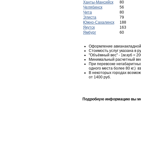
Ханты-Мансийск
80
Челябинск
56
Чита
80
Элиста
79
Южно-Сахалинск
188
Якутск
163
Ямбург
60
Оформление авианакладной 
Стоимость услуг указана в р
"Объёмный вес" - 1м.куб = 200
Минимальный расчетный вес 
При перевозке негабаритных 
одного места более 80 кг.) 
В некоторых городах возможн
от 1400 руб.
Подробную информацию вы мож