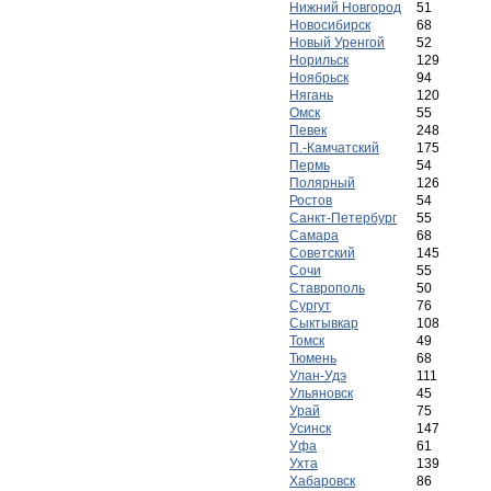
Нижний Новгород
51
Новосибирск
68
Новый Уренгой
52
Норильск
129
Ноябрьск
94
Нягань
120
Омск
55
Певек
248
П.-Камчатский
175
Пермь
54
Полярный
126
Ростов
54
Санкт-Петербург
55
Самара
68
Советский
145
Сочи
55
Ставрополь
50
Сургут
76
Сыктывкар
108
Томск
49
Тюмень
68
Улан-Удэ
111
Ульяновск
45
Урай
75
Усинск
147
Уфа
61
Ухта
139
Хабаровск
86