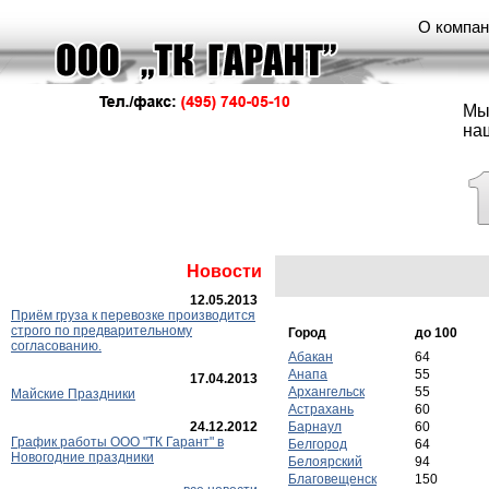
О компа
Мы
на
Новости
12.05.2013
Приём груза к перевозке производится
строго по предварительному
Город
до 100
согласованию.
Абакан
64
Анапа
55
17.04.2013
Архангельск
55
Майские Праздники
Астрахань
60
24.12.2012
Барнаул
60
График работы ООО "ТК Гарант" в
Белгород
64
Новогодние праздники
Белоярский
94
Благовещенск
150