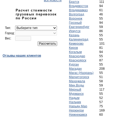
все новости
Братск
111
Владивосток
94
Расчет стоимости
Владикавказ
61
грузовых перевозок
Волгоград
46
по России
Воронеж
55
Грозный
94
Екатеринбург
59
Тип:
Иркутск
86
Город:
Казань
55
Вес:
Калининград
55
Кемерово
101
Киров
81
Когалым
94
Отзывы наших клиентов
Краснодар
55
Красноярск
87
Курган
55
Магадан
208
Магас (Назрань)
55
Магнитогорск
51
Махачкала
58
Мин.Воды
59
Мирный
117
Мурманск
55
Надым
52
Нальчик
57
Нарьян Мар
75
Нерюнгри
169
Нижнекамск
60