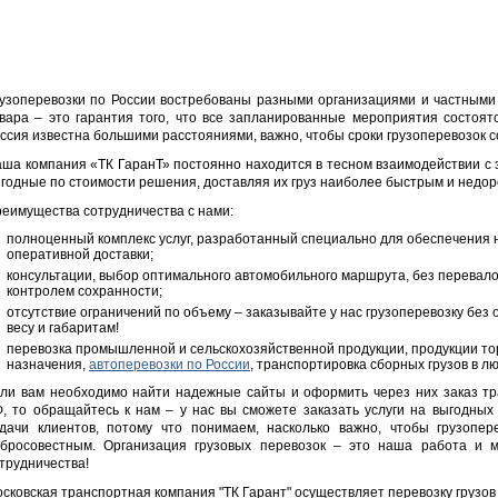
узоперевозки по России востребованы разными организациями и частными 
вара – это гарантия того, что все запланированные мероприятия состоятся
ссия известна большими расстояниями, важно, чтобы сроки грузоперевозок с
ша компания «ТК ГаранТ» постоянно находится в тесном взаимодействии с 
годные по стоимости решения, доставляя их груз наиболее быстрым и недор
еимущества сотрудничества с нами:
полноценный комплекс услуг, разработанный специально для обеспечения 
оперативной доставки;
консультации, выбор оптимального автомобильного маршрута, без перевало
контролем сохранности;
отсутствие ограничений по объему – заказывайте у нас грузоперевозку без 
весу и габаритам!
перевозка промышленной и сельскохозяйственной продукции, продукции то
назначения,
автоперевозки по России
, транспортировка сборных грузов в л
ли вам необходимо найти надежные сайты и оформить через них заказ тр
, то обращайтесь к нам – у нас вы сможете заказать услуги на выгодны
дачи клиентов, потому что понимаем, насколько важно, чтобы грузопе
бросовестным. Организация грузовых перевозок – это наша работа и 
трудничества!
сковская транспортная компания "ТК Гарант" осуществляет перевозку грузов 