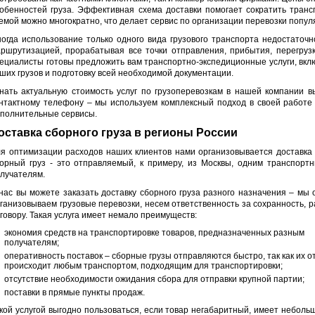
обенностей груза. Эффективная схема доставки помогает сократить транс
емой можно многократно, что делает сервис по организации перевозки попу
огда использование только одного вида грузового транспорта недостаточ
ршрутизацией, прорабатывая все точки отправления, прибытия, перегру
ециалисты готовы предложить вам транспортно-экспедиционные услуги, вк
ших грузов и подготовку всей необходимой документации.
нать актуальную стоимость услуг по грузоперевозкам в нашей компании в
нтактному телефону – мы используем комплексный подход в своей работе 
полнительные сервисы.
оставка сборного груза в регионы России
я оптимизации расходов наших клиентов нами организовывается доставка с
орный груз - это отправляемый, к примеру, из Москвы, одним транспор
лучателям.
нас вы можете заказать доставку сборного груза разного назначения – мы
ганизовываем грузовые перевозки, несем ответственность за сохранность, 
говору. Такая услуга имеет немало преимуществ:
экономия средств на транспортировке товаров, предназначенных разным
получателям;
оперативность поставок – сборные грузы отправляются быстро, так как их о
происходит любым транспортом, подходящим для транспортировки;
отсутствие необходимости ожидания сбора для отправки крупной партии;
поставки в прямые пункты продаж.
кой услугой выгодно пользоваться, если товар негабаритный, имеет неболь