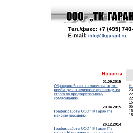
Тел./факс: +7 (495) 740
E-mail:
info@tkgarant.ru
Новости
01.09.2015
Обращаем Ваше внимание на то, что
Но
приём груза к перевозке производится
23
строго по предварительному
22
согласованию.
22
15
05
29.04.2015
15
График работы ООО "ТК ГаранT" в
15
майские праздники
26.12.2014
График работы ООО "ТК ГаранТ" в
связи с Новогодними праздниками