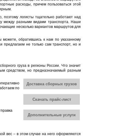
портные расходы, причем пользоваться этой
лярным.
но, поэтому логисты тщательно работают над
зку между разными видами транспорта. Наши
лючающие несколько вариантов маршрутов для
ы можете, обратившись к нам по указанному
и предлагаем не только сам транспорт, но и
борного груза в регионы России. Что значит
тным средством, но предназначаемый разным
 оперативно
Доставка сборных грузов
работаем по
Скачать прайс-лист
тправка
Дополнительные услуги
шой вес – в этом случае на него оформляются