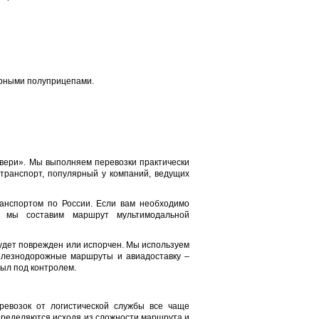
рными полуприцепами.
вери». Мы выполняем перевозки практически
транспорт, популярный у компаний, ведущих
анспортом по России. Если вам необходимо
– мы составим маршрут мультимодальной
 будет поврежден или испорчен. Мы используем
железнодорожные маршруты и авиадоставку –
был под контролем.
ревозок от логистической службы все чаще
пределяются исходя из сложности маршрута и