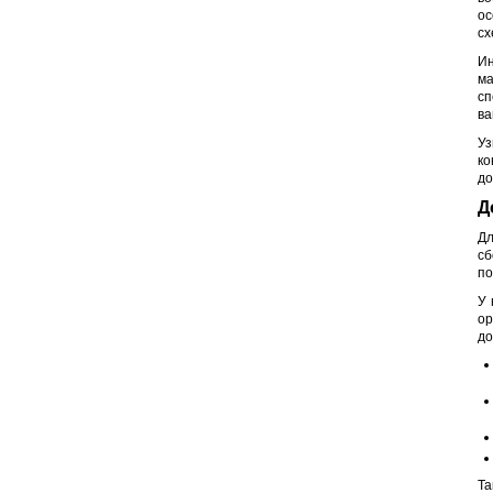
ос
сх
Ин
ма
сп
ва
Уз
ко
до
Д
Дл
сб
по
У 
ор
до
Та