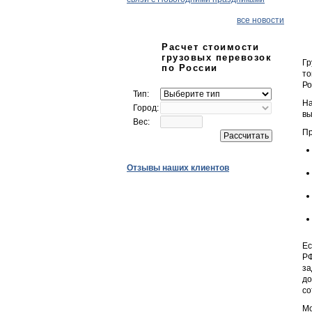
все новости
Расчет стоимости
грузовых перевозок
Гр
по России
то
Ро
Тип:
На
Город:
вы
Вес:
Пр
Отзывы наших клиентов
Ес
РФ
за
до
со
Мо