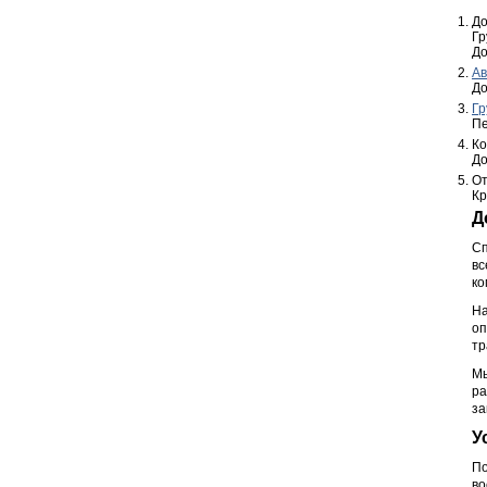
До
Гр
До
Ав
До
Гр
Пе
Ко
До
От
Кр
Д
Сп
вс
ко
На
о
тр
Мы
ра
за
У
По
во