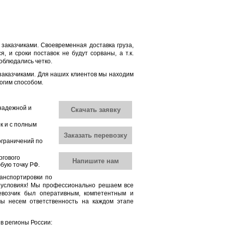
заказчиками. Своевременная доставка груза,
, и сроки поставок не будут сорваны, а т.к.
облюдались четко.
заказчиками. Для наших клиентов мы находим
огим способом.
надежной и
Скачать заявку
к и с полным
Заказать перевозку
ограничений по
ргового
Напишите нам
юбую точку РФ.
анспортировки по
х условиях! Мы профессионально решаем все
ревозчик был оперативным, компетентным и
мы несем ответственность на каждом этапе
в регионы России: