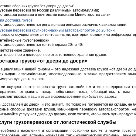
ставка сборных грузов "от двери до двери"
узовые перевозки по России различными автомобилями;
ставка жд вагонами и почтовыми вагонами Министерства связи.
иа доставка грузов
ставка осуществляется регулярными рейсами различных авиакомпаний.
узовые перевозки крупнотоннажным автотранспортом до 20 тонн
ревозка осуществляется тентованными, изотермическими или рефрижерато
нтейнерные грузоперевозки
ставка осуществляется контейнерами 20т и 40т.
ветственное хранение.
аткосрочное и долгосрочное ответственное хранение грузов.
оставка грузов «от двери до двери»
ециализация нашей фирмы – это надежная доставка грузов «от двери до д
ех видов– автомобильные, железнодорожные, а также предоставляем авиа
ммерческую деятельность.
ми осуществляется перевозка груза автомобилем и железнодорожным тр
перативно отправить товар небольшого веса, обращайтесь к нам 
анспортировки, и ваши вещи в скором времени прибудут по адресу.
 доставляем до двери, и это значит, что товар не потеряется на складе, не
зные способы доставки грузов, комбинируя перевозку автотранспортом, 
казывайте услугу «от двери до двери», если хотите, чтобы весь путь продукт 
слуги грузоперевозок от логистической службы
требности населения и организаций постоянно растут и услуги грузопе
стребованы как частными клиентами, так и коммерческими фирмами. Цены о